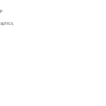
ή»
ό
aphics.