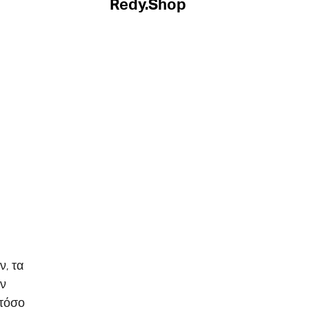
Redy.Shop
, τα
ον
 τόσο