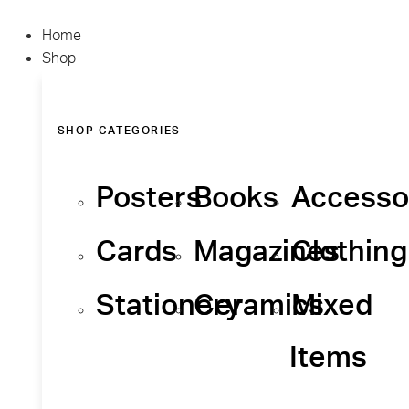
Home
Shop
SHOP CATEGORIES
Posters
Books
Accesso
Cards
Magazines
Clothing
Stationery
Ceramics
Mixed
Items