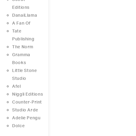
Editions
DanaiLlama
A Fan Of
Tate
Publishing
The Norm
Gramma
Books
Little Stone
Studio
Afel
Niggli Editions
Counter-Print
Studio Arde
Adelie Pengu
Dolce