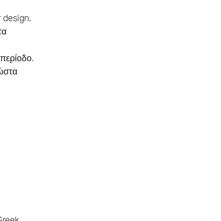
 design.
τα
 περίοδο.
Κώστα
Greek
,