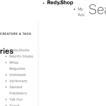
Redy.Shop
My
Account
CREATORS & TAGS
ries
Redy.Studio
Risotto Studio
Wrap
Magazine
Μishmash
viction:ary
Slanted
Publishers
Yuk Fun
Scout