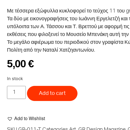
Με τέσσερα εξώφυλλα κυκλοφορεί το τεύχος 11 του gr
Τα δύο με εικονογραφήσεις του Ιωάννη Εργελετζή και 
υπόλοιπα των Α. Τάσσου και Τ. Βρεττού με αφορμή τις
εκθέσεις που φιλοξενεί το Μουσείο Μπενάκη αυτή την
Το μεγάλο αφιέρωμα του περιοδικού στον γραφίστα 
Πολίτη από την Ναταλί Χατζηαντωνίου.
5,00
€
In stock
Add to cart
Add to Wishlist
SKU
GR-011-T
Categories
Art
,
GR Design Magazine
,