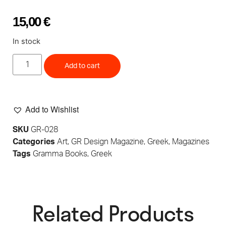
15,00
€
In stock
Add to cart
Add to Wishlist
SKU
GR-028
Categories
Art
,
GR Design Magazine
,
Greek
,
Magazines
Tags
Gramma Books
,
Greek
Related Products​