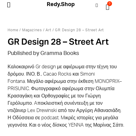
Redy.Shop
0
My Account
Home
/
Magazines
/
Art
/ GR Design 28 – Street Art
GR Design 28 – Street Art
Published by Gramma Books
Καλοκαιρινό
Gr
design
με αφιέρωμα στην τέχνη του
δρόμου. ΙΝΟ
,
Β
., Cacao Rocks
και
Simoni
Fontana.
Μεγάλο αφιέρωμα στην έκθεση
MONOPRIX
–
PRISUNIC
. Φωτογραφικό αφιέρωμα στην Ολυμπία
Κρασαγάκη και Ορθογραφίες με τον Γιώργη
Γερόλυμπο.
A
ποκλειστική συνέντευξη με τον
ντιζάινερ
Lex
Drewinski
από τον Αργύρη Αθανασιάδη.
Η Οδύσσεια σε
podcast
.
M
ικρές ιστορίες για μεγάλα
γεγονότα. Και ο νέος δίσκος
YENNA
της Μαρίνας Σάττι.